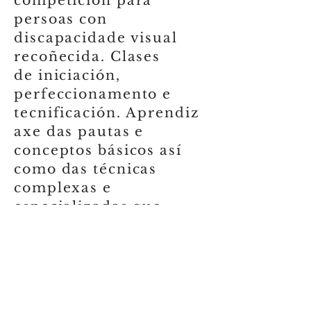
competición para
persoas con
discapacidade visual
recoñecida. Clases
de iniciación,
perfeccionamento e
tecnificación. Aprendiz
axe das pautas e
conceptos básicos así
como das técnicas
complexas e
especializadas que
permitan alcanzar un
nivel óptimo, podendo
participar en eventos de
ámbito autonómico,
nacional e