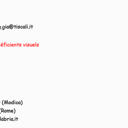
.gia@tiscali.it
éficients visuels
t
(Modica)
(Rome)
abria.it